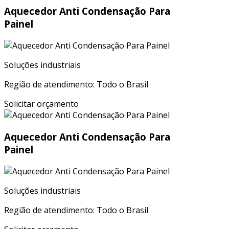
Aquecedor Anti Condensação Para
Painel
Soluções industriais
Região de atendimento: Todo o Brasil
Solicitar orçamento
Aquecedor Anti Condensação Para
Painel
Soluções industriais
Região de atendimento: Todo o Brasil