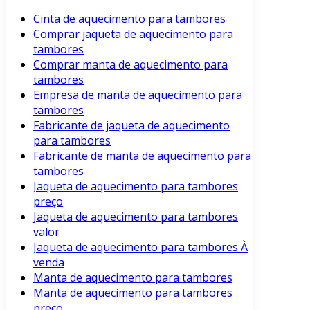
Cinta de aquecimento para tambores
Comprar jaqueta de aquecimento para
tambores
Comprar manta de aquecimento para
tambores
Empresa de manta de aquecimento para
tambores
Fabricante de jaqueta de aquecimento
para tambores
Fabricante de manta de aquecimento para
tambores
Jaqueta de aquecimento para tambores
preço
Jaqueta de aquecimento para tambores
valor
Jaqueta de aquecimento para tambores À
venda
Manta de aquecimento para tambores
Manta de aquecimento para tambores
preço