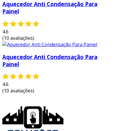
Aquecedor Anti Condensação Para
Painel
4.6
(10 avaliações)
Aquecedor Anti Condensação Para
Painel
4.6
(10 avaliações)