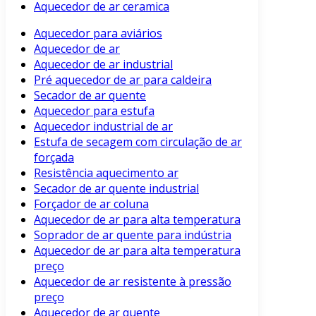
Aquecedor de ar ceramica​
Aquecedor para aviários
Aquecedor de ar
Aquecedor de ar industrial
Pré aquecedor de ar para caldeira
Secador de ar quente
Aquecedor para estufa
Aquecedor industrial de ar
Estufa de secagem com circulação de ar
forçada
Resistência aquecimento ar
Secador de ar quente industrial
Forçador de ar coluna
Aquecedor de ar para alta temperatura
Soprador de ar quente para indústria
Aquecedor de ar para alta temperatura
preço
Aquecedor de ar resistente à pressão
preço
Aquecedor de ar quente​