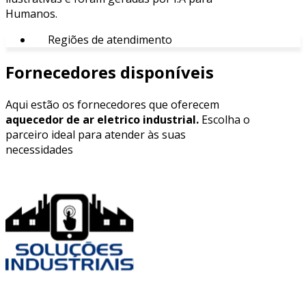
Humanos.
Regiões de atendimento
Fornecedores disponíveis
Aqui estão os fornecedores que oferecem
aquecedor de ar eletrico industrial.
Escolha o
parceiro ideal para atender às suas
necessidades