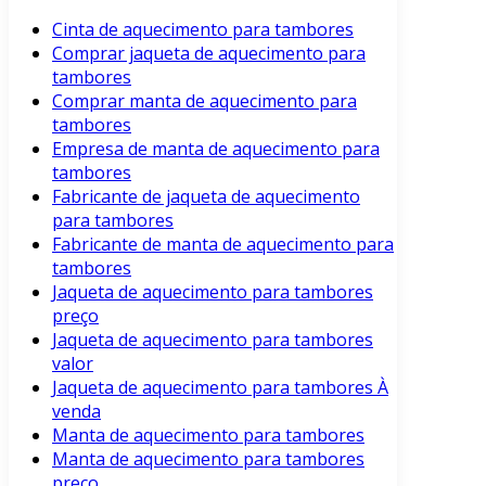
Cinta de aquecimento para tambores
Comprar jaqueta de aquecimento para
tambores
Comprar manta de aquecimento para
tambores
Empresa de manta de aquecimento para
tambores
Fabricante de jaqueta de aquecimento
para tambores
Fabricante de manta de aquecimento para
tambores
Jaqueta de aquecimento para tambores
preço
Jaqueta de aquecimento para tambores
valor
Jaqueta de aquecimento para tambores À
venda
Manta de aquecimento para tambores
Manta de aquecimento para tambores
preço