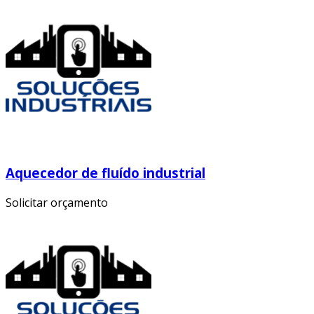
Aquecedor de fluído industrial
Solicitar orçamento