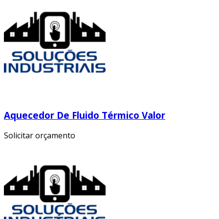
Aquecedor De Fluido Térmico Valor
Solicitar orçamento