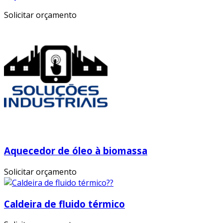
Solicitar orçamento
Aquecedor de óleo à biomassa
Solicitar orçamento
Caldeira de fluido térmico