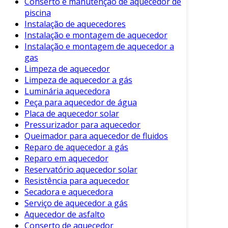
Conserto e manutenção de aquecedor de
reatores e equipamentos de mistura.
piscina
Instalação de aquecedores
Indústria Alimentícia
: Utilizados em
Instalação e montagem de aquecedor
processos de pasteurização e cozimento.
Instalação e montagem de aquecedor a
Indústria Farmacêutica
: Cruciais para a
gas
aquecimento de processos críticos.
Limpeza de aquecedor
Limpeza de aquecedor a gás
Indústria de Plásticos
: Importantes para
Luminária aquecedora
derretimento e fusão de matérias-primas.
Peça para aquecedor de água
Considerações Importantes na
Placa de aquecedor solar
Pressurizador para aquecedor
Escolha
Queimador para aquecedor de fluidos
Reparo de aquecedor a gás
Ao escolher um aquecedor de fluído térmico,
Reparo em aquecedor
algumas considerações são fundamentais.
Reservatório aquecedor solar
Entre elas:
Resistência para aquecedor
Secadora e aquecedora
Capacidade de Aquecimento
: Avaliar a
Serviço de aquecedor a gás
demanda térmica do processo é essencial
Aquecedor de asfalto
para garantir a aquisição do equipamento
Conserto de aquecedor