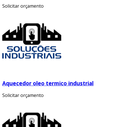
Solicitar orçamento
Aquecedor oleo termico industrial
Solicitar orçamento