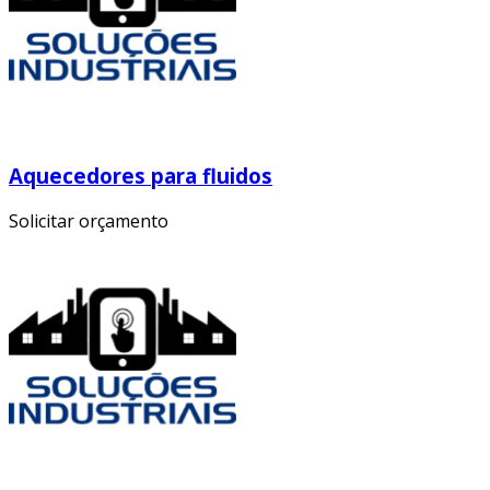
Aquecedores para fluidos
Solicitar orçamento