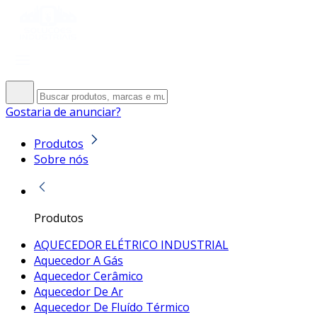
Gostaria de anunciar?
Produtos
Sobre nós
Produtos
AQUECEDOR ELÉTRICO INDUSTRIAL
Aquecedor A Gás
Aquecedor Cerâmico
Aquecedor De Ar
Aquecedor De Fluído Térmico