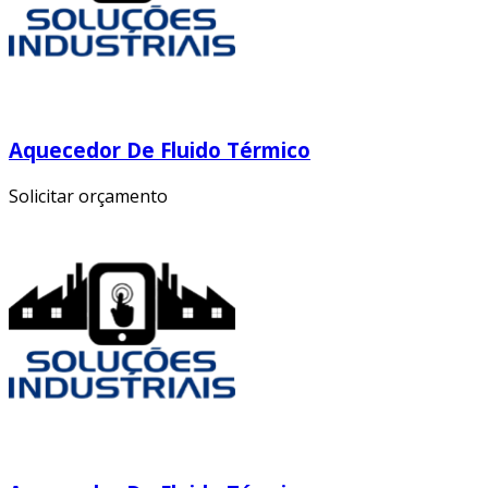
Aquecedor De Fluido Térmico
Solicitar orçamento