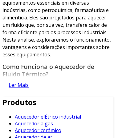
equipamentos essenciais em diversas
indústrias, como petroquímica, farmacêutica e
alimentícia. Eles são projetados para aquecer
um fluído que, por sua vez, transfere calor de
forma eficiente para os processos industriais.
Nesta análise, exploraremos o funcionamento,
vantagens e considerações importantes sobre
esses equipamentos.
Como Funciona o Aquecedor de
Fluído Térmico?
Ler Mais
O princípio básico do aquecedor de fluído
térmico é relativamente simples. O
Produtos
equipamento aquece um fluído (geralmente um
óleo térmico ou água) até uma temperatura
elevada. Em seguida, esse fluído é circulado
Aquecedor elÉtrico industrial
Aquecedor a gás
através de uma rede de tubos até chegar aos
Aquecedor cerâmico
pontos onde o calor é necessário.
Aquecedor de ar