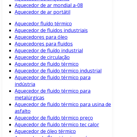
Aquecedor de ar mondial a-08​
Aquecedor de ar portátil​
Aquecedor fluído térmico
Aquecedor de fluidos industriais
Aquecedores para óleo
Aquecedores para fluidos
Aquecedor de fluído industrial
Aquecedor de circulação
Aquecedor de fluido térmico
Aquecedor de fluido térmico industrial
Aquecedor de fluido térmico para
indústria
Aquecedor de fluido térmico para
metalúrgicas
Aquecedor de fluido térmico para usina de
asfalto
Aquecedor de fluído térmico preço
Aquecedor de fluido térmico tec calor
Aquecedor de óleo térmico