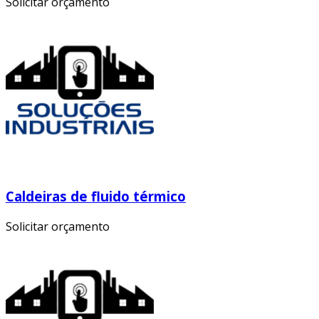
Solicitar orçamento
Caldeiras de fluido térmico
Solicitar orçamento