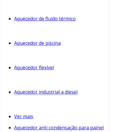
Aquecedor de fluído térmico
Aquecedor de piscina
Aquecedor flexível
Aquecedor industrial a diesel
Ver mais
Aquecedor anti condensação para painel