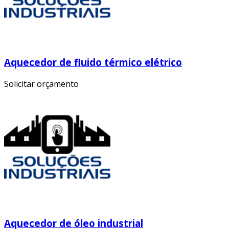
Aquecedor de fluido térmico elétrico
Solicitar orçamento
Aquecedor de óleo industrial