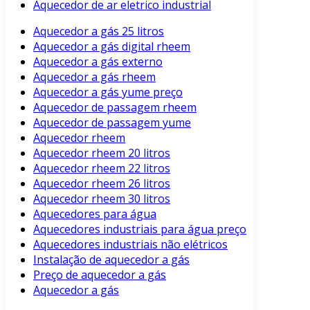
Aquecedor de ar eletrico industrial
Aquecedor a gás 25 litros
Aquecedor a gás digital rheem
Aquecedor a gás externo
Aquecedor a gás rheem
Aquecedor a gás yume preço
Aquecedor de passagem rheem
Aquecedor de passagem yume
Aquecedor rheem
Aquecedor rheem 20 litros
Aquecedor rheem 22 litros
Aquecedor rheem 26 litros
Aquecedor rheem 30 litros
Aquecedores para água
Aquecedores industriais para água preço
Aquecedores industriais não elétricos
Instalação de aquecedor a gás
Preço de aquecedor a gás
Aquecedor a gás