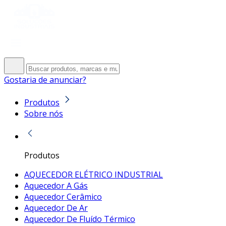
Gostaria de anunciar?
Produtos
Sobre nós
Produtos
AQUECEDOR ELÉTRICO INDUSTRIAL
Aquecedor A Gás
Aquecedor Cerâmico
Aquecedor De Ar
Aquecedor De Fluído Térmico