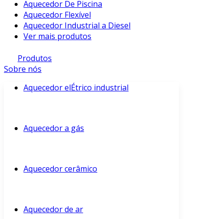
Aquecedor De Piscina
Aquecedor Flexível
Aquecedor Industrial a Diesel
Ver mais produtos
Produtos
Sobre nós
Aquecedor elÉtrico industrial
Aquecedor a gás
Aquecedor cerâmico
Aquecedor de ar