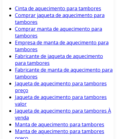
Cinta de aquecimento para tambores
Comprar jaqueta de aquecimento para
tambores
Comprar manta de aquecimento para
tambores
Empresa de manta de aquecimento para
tambores
Fabricante de jaqueta de aquecimento
para tambores
Fabricante de manta de aquecimento para
tambores
Jaqueta de aquecimento para tambores
preço
Jaqueta de aquecimento para tambores
valor
Jaqueta de aquecimento para tambores À
venda
Manta de aquecimento para tambores
Manta de aquecimento para tambores
preço