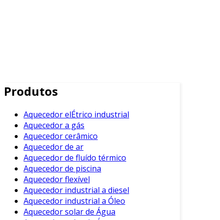
Produtos
Aquecedor elÉtrico industrial
Aquecedor a gás
Aquecedor cerâmico
Aquecedor de ar
Aquecedor de fluído térmico
Aquecedor de piscina
Aquecedor flexível
Aquecedor industrial a diesel
Aquecedor industrial a Óleo
Aquecedor solar de Água