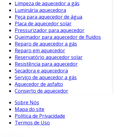
Limpeza de aquecedor a gás
Luminária aquecedora
Peça para aquecedor de água
Placa de aquecedor solar
Pressurizador para aquecedor
Queimador para aquecedor de fluidos
Reparo de aquecedor a gás
Reparo em aquecedor
Reservatório aquecedor solar
Resistência para aquecedor
Secadora e aquecedora
Serviço de aquecedor a gás
Aquecedor de asfalto
Conserto de aquecedor
Sobre Nós
Mapa do site
Política de Privacidade
Termos de Uso