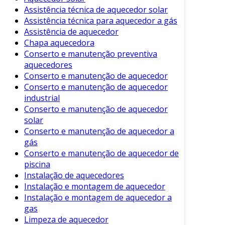
Assistência técnica de aquecedor solar
Assistência técnica para aquecedor a gás
Assistência de aquecedor
Chapa aquecedora
Conserto e manutenção preventiva
aquecedores
Conserto e manutenção de aquecedor
Conserto e manutenção de aquecedor
industrial
Conserto e manutenção de aquecedor
solar
Conserto e manutenção de aquecedor a
gás
Conserto e manutenção de aquecedor de
piscina
Instalação de aquecedores
Instalação e montagem de aquecedor
Instalação e montagem de aquecedor a
gas
Limpeza de aquecedor