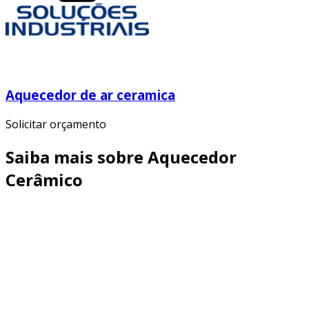
Aquecedor de ar ceramica​
Solicitar orçamento
Saiba mais sobre Aquecedor
Cerâmico