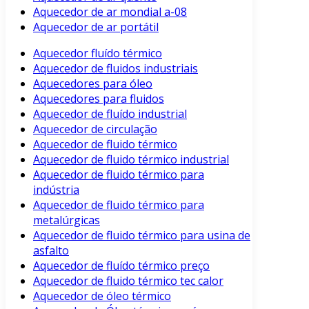
Aquecedor de ar mondial a-08​
Aquecedor de ar portátil​
Aquecedor fluído térmico
Aquecedor de fluidos industriais
Aquecedores para óleo
Aquecedores para fluidos
Aquecedor de fluído industrial
Aquecedor de circulação
Aquecedor de fluido térmico
Aquecedor de fluido térmico industrial
Aquecedor de fluido térmico para
indústria
Aquecedor de fluido térmico para
metalúrgicas
Aquecedor de fluido térmico para usina de
asfalto
Aquecedor de fluído térmico preço
Aquecedor de fluido térmico tec calor
Aquecedor de óleo térmico