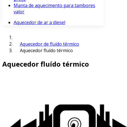
Manta de aquecimento para tambores
valor
Aquecedor de ar a diesel​
Aquecedor de fluído térmico
Aquecedor fluído térmico
Aquecedor fluído térmico