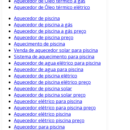
Aquecedor de Óleo térmico a gás
Aquecedor de Óleo térmico elétrico
Aquecedor de piscina
Aquecedor de piscina a gás
Aquecedor de piscina a gás preço
Aquecedor de piscina preço
Aquecimento de piscina
Venda de aquecedor solar para piscina
Sistema de aquecimento para piscina
Aquecedor de agua elétrico para piscina
Aquecedor de agua para piscina
Aquecedor de piscina elétrico
Aquecedor de piscina elétrico preço
Aquecedor de piscina solar
Aquecedor de piscina solar preço
Aquecedor elétrico para piscina
Aquecedor elétrico para piscina preço
Aquecedor elétrico piscina
Aquecedor elétrico piscina preço
Aquecedor para piscina