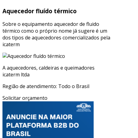
Aquecedor fluído térmico
Sobre o equipamento aquecedor de fluido
térmico como o próprio nome já sugere é um
dos tipos de aquecedores comercializados pela
icaterm
A aquecedores, caldeiras e queimadores
icaterm ltda
Região de atendimento: Todo o Brasil
Solicitar orçamento