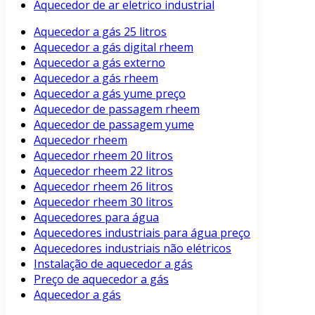
Aquecedor de ar eletrico industrial
Aquecedor a gás 25 litros
Aquecedor a gás digital rheem
Aquecedor a gás externo
Aquecedor a gás rheem
Aquecedor a gás yume preço
Aquecedor de passagem rheem
Aquecedor de passagem yume
Aquecedor rheem
Aquecedor rheem 20 litros
Aquecedor rheem 22 litros
Aquecedor rheem 26 litros
Aquecedor rheem 30 litros
Aquecedores para água
Aquecedores industriais para água preço
Aquecedores industriais não elétricos
Instalação de aquecedor a gás
Preço de aquecedor a gás
Aquecedor a gás