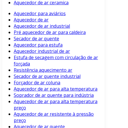
Aquecedor de ar ceramica​
Aquecedor para aviários
Aquecedor de ar
Aquecedor de ar industrial
Pré aquecedor de ar para caldeira
Secador de ar quente
Aquecedor para estufa
Aquecedor industrial de ar
Estufa de secagem com circulação de ar
forçada
Resistência aquecimento ar
Secador de ar quente industrial
Forçador de ar coluna
Aquecedor de ar para alta temperatura
Soprador de ar quente para indústria
Aquecedor de ar para alta temperatura
preço
Aquecedor de ar resistente à pressão
preço
Aquecedor de ar quente​