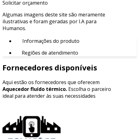
Solicitar orçamento
Algumas imagens deste site são meramente
ilustrativas e foram geradas por I.A para
Humanos.
Informações do produto
Regiões de atendimento
Fornecedores disponíveis
Aqui estão os fornecedores que oferecem
Aquecedor fluído térmico.
Escolha o parceiro
ideal para atender às suas necessidades