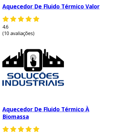
Aquecedor De Fluido Térmico Valor
4.6
(10 avaliações)
Aquecedor De Fluido Térmico À
Biomassa