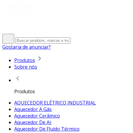
Gostaria de anunciar?
Produtos
Sobre nós
Produtos
AQUECEDOR ELÉTRICO INDUSTRIAL
Aquecedor A Gás
Aquecedor Cerâmico
Aquecedor De Ar
Aquecedor De Fluído Térmico