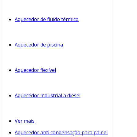
Aquecedor de fluído térmico
Aquecedor de piscina
Aquecedor flexível
Aquecedor industrial a diesel
Ver mais
Aquecedor anti condensação para painel