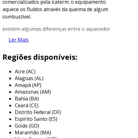
comercializados pela icaterm. o equipamento
aquece os fluídos através da queima de algum
combustível.
existem algumas diferenças entre o aquecedor
térmico e as caldeiras, tais como :
Ler Mais
não ferve o produto;
Regiões disponíveis:
menor risco de explosão;
pressão de aquecimento regulada;
Acre (AC)
Alagoas (AL)
não há mudança de fase, estando sempre
Amapá (AP)
na mesma temperatura máxima.
Amazonas (AM)
utilidade do equipamento
Bahia (BA)
Ceará (CE)
o equipamento faz o aquecimento de maneira
Distrito Federal (DF)
uniforme, ou seja, quando atinge uma
Espírito Santo (ES)
temperatura se mantém igual, evitando o
Goiás (GO)
Maranhão (MA)
super aquecimento do fluído ou até mesmo a