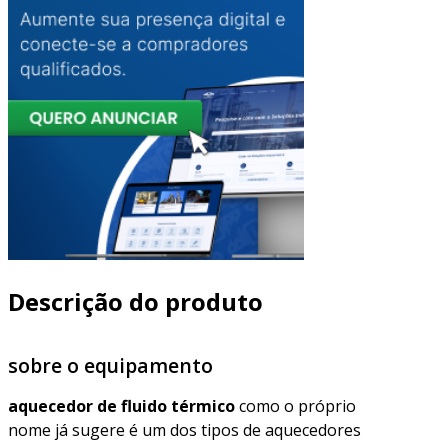
Descrição do produto
sobre o equipamento
aquecedor de fluido térmico
como o próprio
nome já sugere é um dos tipos de aquecedores