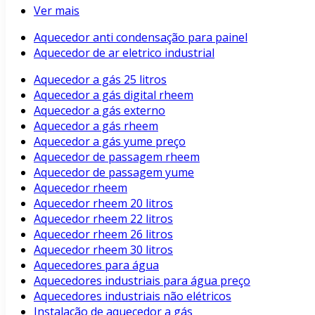
Ver mais
Aquecedor anti condensação para painel
Aquecedor de ar eletrico industrial
Aquecedor a gás 25 litros
Aquecedor a gás digital rheem
Aquecedor a gás externo
Aquecedor a gás rheem
Aquecedor a gás yume preço
Aquecedor de passagem rheem
Aquecedor de passagem yume
Aquecedor rheem
Aquecedor rheem 20 litros
Aquecedor rheem 22 litros
Aquecedor rheem 26 litros
Aquecedor rheem 30 litros
Aquecedores para água
Aquecedores industriais para água preço
Aquecedores industriais não elétricos
Instalação de aquecedor a gás