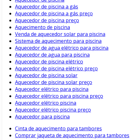
Aquecedor de piscina a gás
Aquecedor de piscina a gás preço
Aquecedor de piscina preço
Aquecimento de piscina
Venda de aquecedor solar para piscina
Sistema de aquecimento para piscina
Aquecedor de agua elétrico para piscina
Aquecedor de agua para piscina
Aquecedor de piscina elétrico
Aquecedor de piscina elétrico preço
Aquecedor de piscina solar
Aquecedor de piscina solar preço
Aquecedor elétrico para piscina
Aquecedor elétrico para piscina preço
Aquecedor elétrico piscina
Aquecedor elétrico piscina preço
Aquecedor para piscina
Cinta de aquecimento para tambores
Comprar jaqueta de aquecimento para tambores