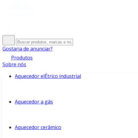
Gostaria de anunciar?
Produtos
Sobre nós
Aquecedor elÉtrico industrial
Aquecedor a gás
Aquecedor cerâmico