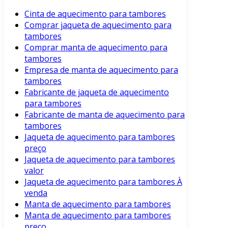
Cinta de aquecimento para tambores
Comprar jaqueta de aquecimento para
tambores
Comprar manta de aquecimento para
tambores
Empresa de manta de aquecimento para
tambores
Fabricante de jaqueta de aquecimento
para tambores
Fabricante de manta de aquecimento para
tambores
Jaqueta de aquecimento para tambores
preço
Jaqueta de aquecimento para tambores
valor
Jaqueta de aquecimento para tambores À
venda
Manta de aquecimento para tambores
Manta de aquecimento para tambores
preço