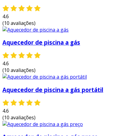
com isso, a empresa consegue seu primeiro
contato direto com o cliente de forma rápida e
simples.
4.6
(10 avaliações)
isso ocorre porque o soluções industriais é um
dos principais canais online no segmento
industrial, o que eleva a visibilidade para
Aquecedor de piscina a gás
aquecedor de piscina
divulgados no portal,
pois atraem clientes específicos e com interesse
nesse tipo de mercado.
4.6
(10 avaliações)
a plataforma possui grande número de acesso,
isso significa que os clientes confiam e utilizam
Aquecedor de piscina a gás portátil
o soluções industriais para a busca de
mercadorias que desejam, como
aquecedor de
piscina
e através disso, as vendas são
4.6
alavancadas e o negócio industrial cresce cada
(10 avaliações)
vez mais.
essa experiência de venda segmentada que é