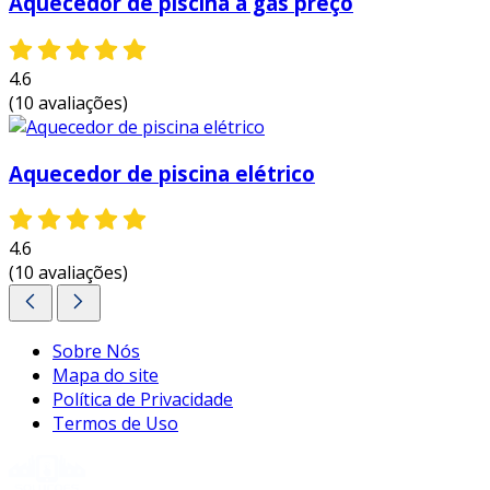
Aquecedor de piscina a gás preço
oferecida pelo portal, potencializa a visibilidade
dos anúncios com maior assertividade no
target. devido ao grande número de acesso e
4.6
busca, os clientes conseguem acessar os
(10 avaliações)
produtos e serviços de forma mais rápida, sem
a necessidade da captação de público, pois
nesse caso são as pessoas que o buscam.
Aquecedor de piscina elétrico
uma grande vantagem é usar o marketing
digital a favor para divulgar produtos e
4.6
serviços, como
aquecedor de piscina
, aos seus
(10 avaliações)
clientes em potencial e é exatamente isso o que
a plataforma faz, ela permite uma divulgação
ampla e específica aumentando ainda mais as
Sobre Nós
chances de venda e lucro para o divulgador.
Mapa do site
o canal possui grandes empresas como
Política de Privacidade
compradores potenciais, o que traz relevância
Termos de Uso
para impulsionar o investimento na divulgação
de
aquecedor de piscina
e maior garantia do