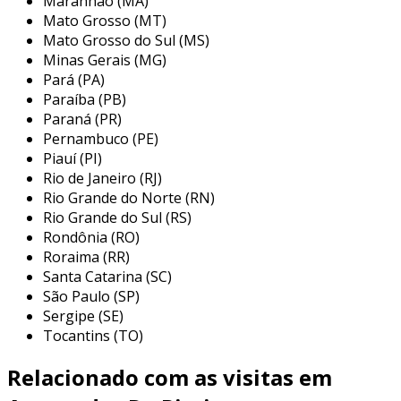
Maranhão (MA)
facilita a busca de diversas categorias e itens,
Mato Grosso (MT)
afinal a disposição dos anúncios facilita a
Mato Grosso do Sul (MS)
identificação e com apenas um clique é possível
Minas Gerais (MG)
acessar o produto ou serviço de interesse.
Pará (PA)
Paraíba (PB)
a experiência de compra simplificada e segura
Paraná (PR)
encontrada no soluções industriais é o que faz
Pernambuco (PE)
muitos clientes buscarem seus interesses
Piauí (PI)
voltados para o segmento industrial nesse
Rio de Janeiro (RJ)
canal, que é um grande facilitador para a
Rio Grande do Norte (RN)
compra e venda de
aquecedor de piscina
.
Rio Grande do Sul (RS)
Rondônia (RO)
além de encontrarem um processo de busca e
Roraima (RR)
compra simplificado, ágil e seguro encontram
Santa Catarina (SC)
também grandes empresas que oferecem
São Paulo (SP)
aquecedor de piscina
com qualidade e
Sergipe (SE)
eficiência, com isso, é possível atender a
Tocantins (TO)
necessidade do cliente de forma completa,
Relacionado com as visitas em
desde o primeiro contato até a efetivação da
compra.