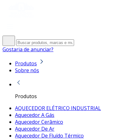
Gostaria de anunciar?
Produtos
Sobre nós
Produtos
AQUECEDOR ELÉTRICO INDUSTRIAL
Aquecedor A Gás
Aquecedor Cerâmico
Aquecedor De Ar
Aquecedor De Fluído Térmico