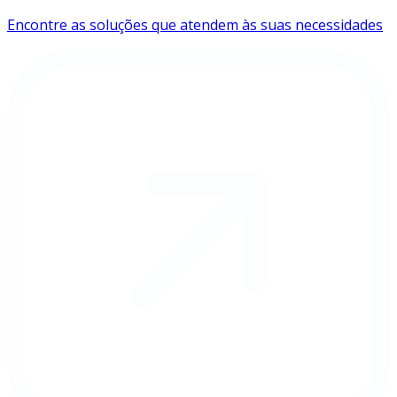
Encontre as soluções que atendem às suas necessidades