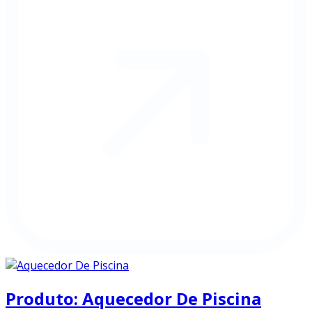
Produto: Aquecedor De Piscina