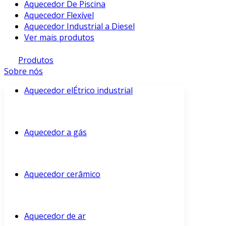
Aquecedor De Piscina
Aquecedor Flexível
Aquecedor Industrial a Diesel
Ver mais produtos
Produtos
Sobre nós
Aquecedor elÉtrico industrial
Aquecedor a gás
Aquecedor cerâmico
Aquecedor de ar