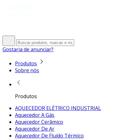
Gostaria de anunciar?
Produtos
Sobre nós
Produtos
AQUECEDOR ELÉTRICO INDUSTRIAL
Aquecedor A Gás
Aquecedor Cerâmico
Aquecedor De Ar
Aquecedor De Fluído Térmico