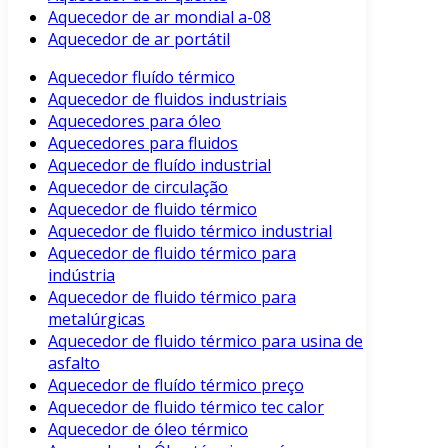
Aquecedor de ar mondial a-08​
Aquecedor de ar portátil​
Aquecedor fluído térmico
Aquecedor de fluidos industriais
Aquecedores para óleo
Aquecedores para fluidos
Aquecedor de fluído industrial
Aquecedor de circulação
Aquecedor de fluido térmico
Aquecedor de fluido térmico industrial
Aquecedor de fluido térmico para
indústria
Aquecedor de fluido térmico para
metalúrgicas
Aquecedor de fluido térmico para usina de
asfalto
Aquecedor de fluído térmico preço
Aquecedor de fluido térmico tec calor
Aquecedor de óleo térmico