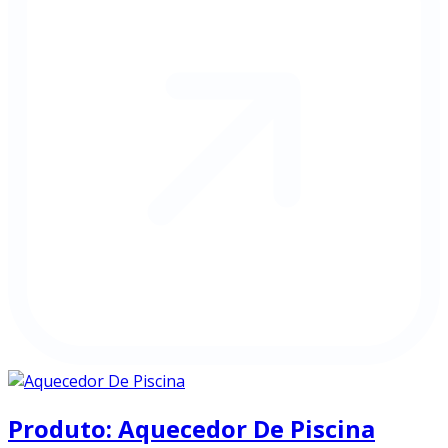
Produto: Aquecedor De Piscina