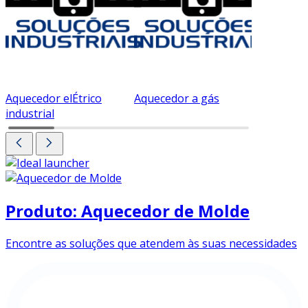
Aquecedor elÉtrico
Aquecedor a gás
Aqueced
industrial
Produto: Aquecedor de Molde
Encontre as soluções que atendem às suas necessidades