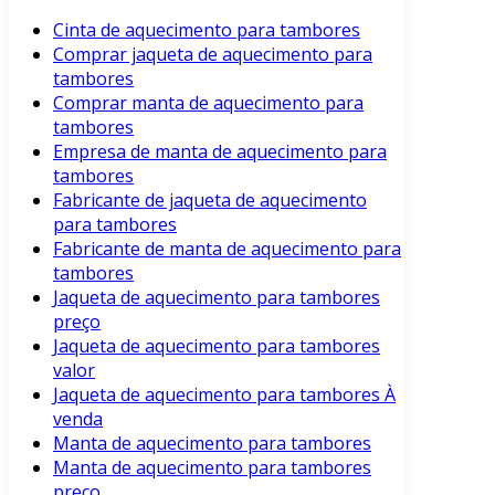
Cinta de aquecimento para tambores
Comprar jaqueta de aquecimento para
tambores
Comprar manta de aquecimento para
tambores
Empresa de manta de aquecimento para
tambores
Fabricante de jaqueta de aquecimento
para tambores
Fabricante de manta de aquecimento para
tambores
Jaqueta de aquecimento para tambores
preço
Jaqueta de aquecimento para tambores
valor
Jaqueta de aquecimento para tambores À
venda
Manta de aquecimento para tambores
Manta de aquecimento para tambores
preço