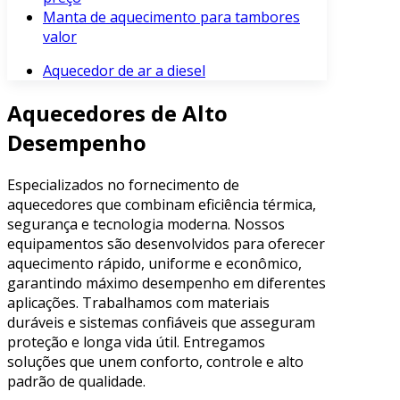
Manta de aquecimento para tambores
valor
Aquecedor de ar a diesel​
Aquecedores de Alto
Desempenho
Especializados no fornecimento de
aquecedores que combinam eficiência térmica,
segurança e tecnologia moderna. Nossos
equipamentos são desenvolvidos para oferecer
aquecimento rápido, uniforme e econômico,
garantindo máximo desempenho em diferentes
aplicações. Trabalhamos com materiais
duráveis e sistemas confiáveis que asseguram
proteção e longa vida útil. Entregamos
soluções que unem conforto, controle e alto
padrão de qualidade.