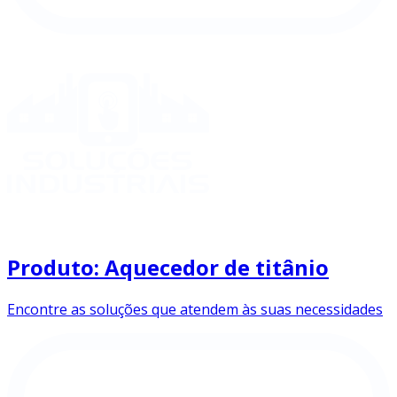
Produto: Aquecedor de titânio
Encontre as soluções que atendem às suas necessidades