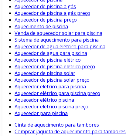
Aquecedor de piscina a gás
Aquecedor de piscina a gás preço
Aquecedor de piscina preço
Aquecimento de piscina
Venda de aquecedor solar para piscina
Sistema de aquecimento para piscina
Aquecedor de agua elétrico para piscina
Aquecedor de agua para piscina
Aquecedor de piscina elétrico
Aquecedor de piscina elétrico preço
Aquecedor de piscina solar
Aquecedor de piscina solar preço
Aquecedor elétrico para piscina
Aquecedor elétrico para piscina preço
Aquecedor elétrico piscina
Aquecedor elétrico piscina preço
Aquecedor para piscina
Cinta de aquecimento para tambores
Comprar jaqueta de aquecimento para tambores