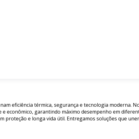
nam eficiência térmica, segurança e tecnologia moderna. 
me e econômico, garantindo máximo desempenho em diferent
m proteção e longa vida útil. Entregamos soluções que unem