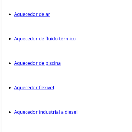
Aquecedor de ar
Aquecedor de fluído térmico
Aquecedor de piscina
Aquecedor flexível
Aquecedor industrial a diesel